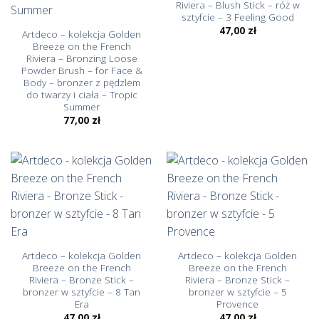
Riviera – Blush Stick – róż w
sztyfcie – 3 Feeling Good
47,00
zł
Artdeco – kolekcja Golden
Breeze on the French
Riviera – Bronzing Loose
Powder Brush – for Face &
Body – bronzer z pędzlem
do twarzy i ciała – Tropic
Summer
77,00
zł
Artdeco – kolekcja Golden
Artdeco – kolekcja Golden
Breeze on the French
Breeze on the French
Riviera – Bronze Stick –
Riviera – Bronze Stick –
bronzer w sztyfcie – 8 Tan
bronzer w sztyfcie – 5
Era
Provence
47,00
zł
47,00
zł