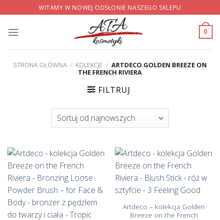
Skip
WITAMY W NOWEJ ODSŁONIE NASZEGO SKLEPU
to
content
0
STRONA GŁÓWNA
/
KOLEKCJE
/
ARTDECO GOLDEN BREEZE ON
THE FRENCH RIVIERA
FILTRUJ
Artdeco – kolekcja Golden
Breeze on the French