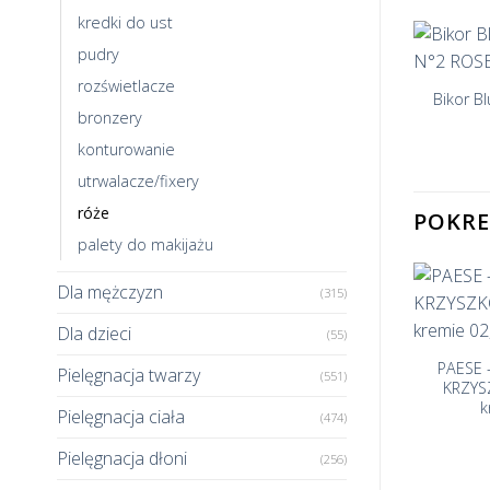
kredki do ust
pudry
+
rozświetlacze
Bikor B
bronzery
konturowanie
utrwalacze/fixery
róże
POKR
palety do makijażu
Dla mężczyzn
(315)
+
+
Dla dzieci
(55)
Artdeco – BLUSHER – Róż
magnetyczny
NATURAL GLOW –
PAESE 
Pielęgnacja twarzy
(551)
42,50
zł
ż do policzków 4
KRZYS
g
k
Pielęgnacja ciała
(474)
9,00
zł
Pielęgnacja dłoni
(256)