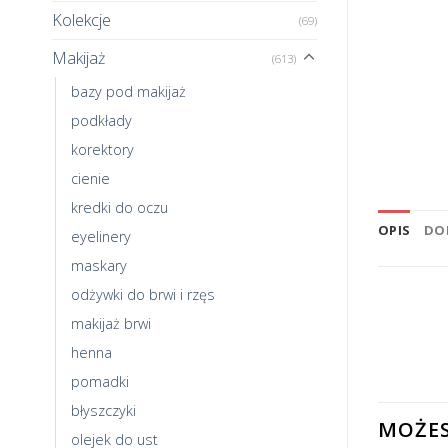
Kolekcje
(69)
Makijaż
(613)
bazy pod makijaż
podkłady
korektory
cienie
kredki do oczu
OPIS
DO
eyelinery
maskary
odżywki do brwi i rzęs
makijaż brwi
henna
pomadki
błyszczyki
MOŻES
olejek do ust