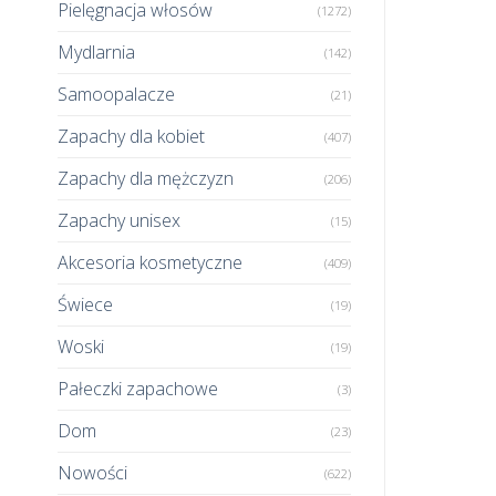
Pielęgnacja włosów
(1272)
Mydlarnia
(142)
Samoopalacze
(21)
Zapachy dla kobiet
(407)
Zapachy dla mężczyzn
(206)
Zapachy unisex
(15)
Akcesoria kosmetyczne
(409)
Świece
(19)
Woski
(19)
Pałeczki zapachowe
(3)
Dom
(23)
Nowości
(622)