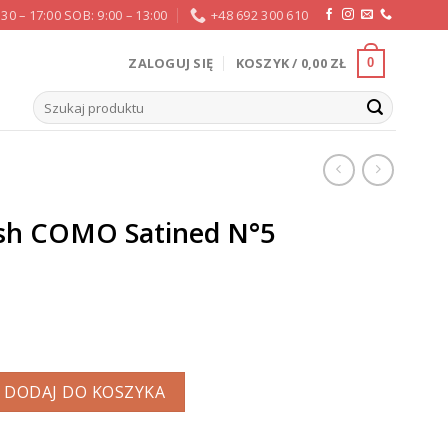
:30 – 17:00 SOB: 9:00 – 13:00
+48 692 300 610
ZALOGUJ SIĘ
KOSZYK /
0,00
ZŁ
0
Szukaj:
ush COMO Satined N°5
h COMO Satined N°5 SUNRISE
DODAJ DO KOSZYKA