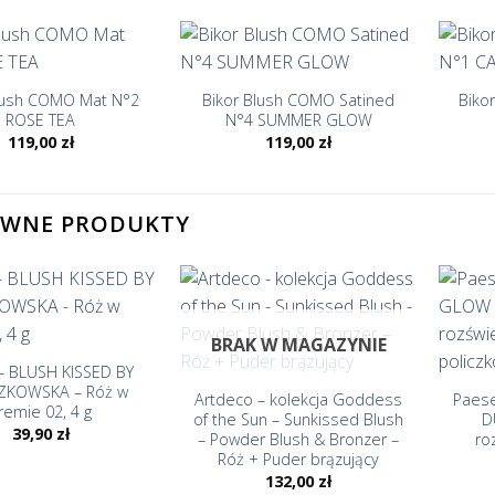
+
+
lush COMO Mat N°2
Bikor Blush COMO Satined
Biko
ROSE TEA
N°4 SUMMER GLOW
119,00
zł
119,00
zł
EWNE PRODUKTY
BRAK W MAGAZYNIE
+
+
– BLUSH KISSED BY
ZKOWSKA – Róż w
Artdeco – kolekcja Goddess
Paes
remie 02, 4 g
of the Sun – Sunkissed Blush
D
39,90
zł
– Powder Blush & Bronzer –
ro
Róż + Puder brązujący
132,00
zł