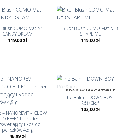
+
r Blush COMO Mat N°1
Bikor Blush COMO Mat N°3
CANDY DREAM
SHAPE ME
119,00
zł
119,00
zł
+
BRAK W MAGAZYNIE
The Balm – DOWN BOY –
Róż/Cień
102,00
zł
e – NANOREVIT – GLOW
UO EFFECT – Puder
zświetlający i Róż do
policzków 4,5 g
46,99
zł