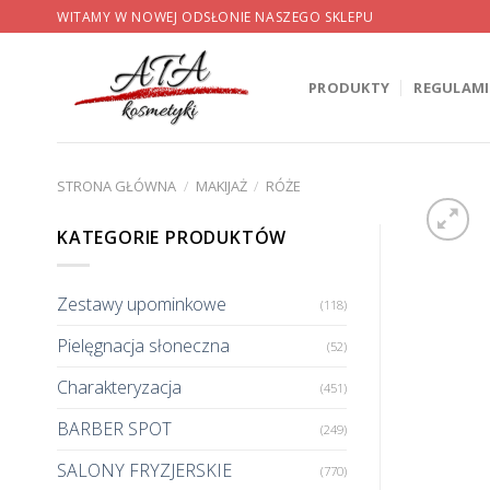
Skip
WITAMY W NOWEJ ODSŁONIE NASZEGO SKLEPU
to
content
PRODUKTY
REGULAM
STRONA GŁÓWNA
/
MAKIJAŻ
/
RÓŻE
KATEGORIE PRODUKTÓW
Zestawy upominkowe
(118)
Pielęgnacja słoneczna
(52)
Charakteryzacja
(451)
BARBER SPOT
(249)
SALONY FRYZJERSKIE
(770)