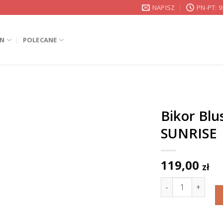
NAPISZ
PN-PT: 9
IN
POLECANE
Bikor Bl
SUNRISE
119,00
zł
ilość Bikor Blus