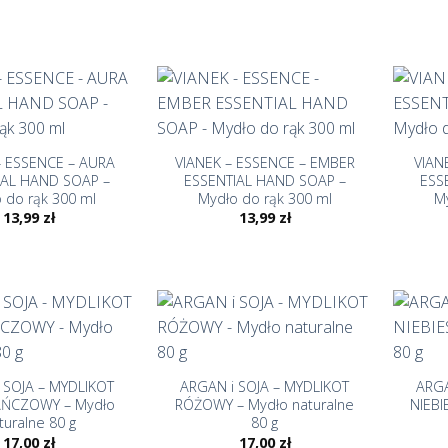
+
+
– ESSENCE – AURA
VIANEK – ESSENCE – EMBER
VIAN
IAL HAND SOAP –
ESSENTIAL HAND SOAP –
ESS
 do rąk 300 ml
Mydło do rąk 300 ml
My
13,99
zł
13,99
zł
+
+
 SOJA – MYDLIKOT
ARGAN i SOJA – MYDLIKOT
ARGA
ŃCZOWY – Mydło
RÓŻOWY – Mydło naturalne
NIEBI
turalne 80 g
80 g
17,00
zł
17,00
zł