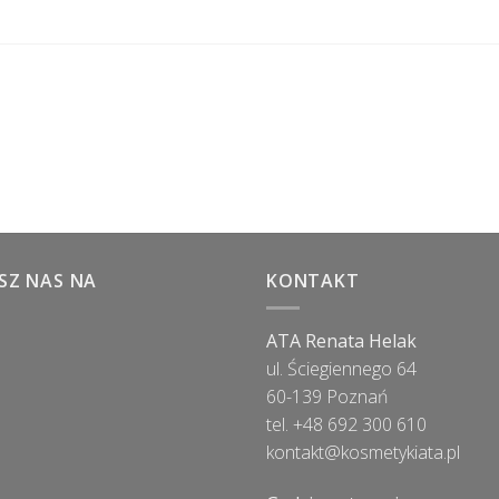
SZ NAS NA
KONTAKT
ATA Renata Helak
ul. Ściegiennego 64
60-139 Poznań
tel. +48 692 300 610
kontakt@kosmetykiata.pl