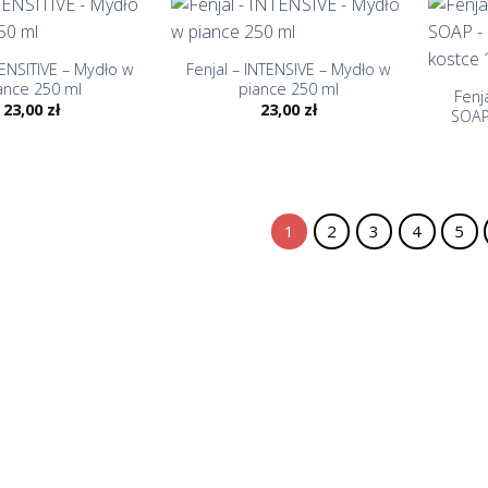
+
+
SENSITIVE – Mydło w
Fenjal – INTENSIVE – Mydło w
ance 250 ml
piance 250 ml
Fenj
23,00
zł
23,00
zł
SOAP
1
2
3
4
5