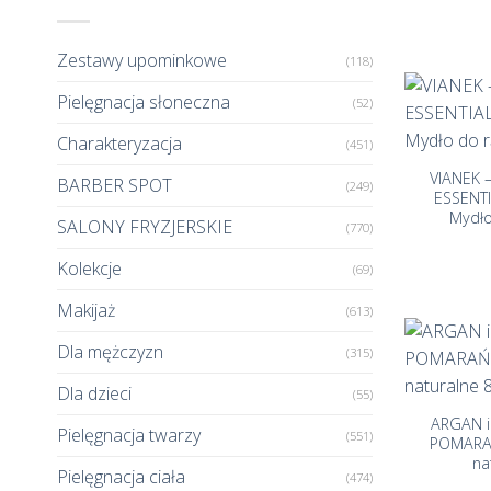
Zestawy upominkowe
(118)
Pielęgnacja słoneczna
(52)
+
Charakteryzacja
(451)
VIANEK 
BARBER SPOT
(249)
ESSENT
Mydło
SALONY FRYZJERSKIE
(770)
Kolekcje
(69)
Makijaż
(613)
Dla mężczyzn
(315)
+
Dla dzieci
(55)
ARGAN i
Pielęgnacja twarzy
(551)
POMARA
na
Pielęgnacja ciała
(474)