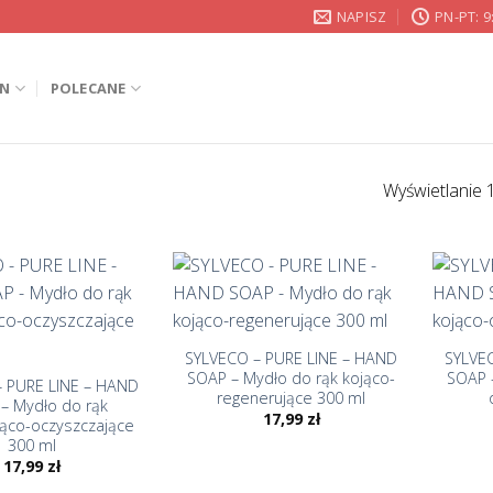
NAPISZ
PN-PT: 9
IN
POLECANE
Wyświetlanie 
+
+
SYLVECO – PURE LINE – HAND
SYLVE
SOAP – Mydło do rąk kojąco-
SOAP 
 PURE LINE – HAND
regenerujące 300 ml
– Mydło do rąk
17,99
zł
jąco-oczyszczające
300 ml
17,99
zł