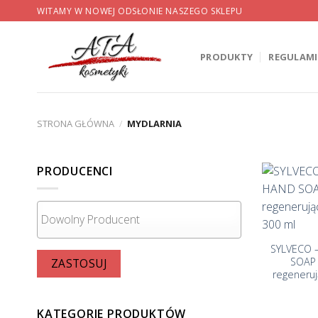
Skip
WITAMY W NOWEJ ODSŁONIE NASZEGO SKLEPU
to
content
PRODUKTY
REGULAM
STRONA GŁÓWNA
/
MYDLARNIA
PRODUCENCI
+
SYLVECO –
SOAP 
ZASTOSUJ
regeneru
KATEGORIE PRODUKTÓW