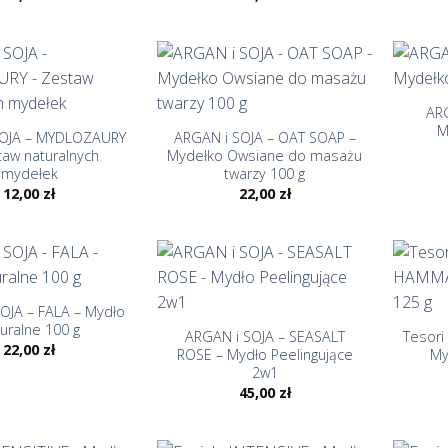
+
+
ARG
M
SOJA – MYDLOZAURY
ARGAN i SOJA – OAT SOAP –
taw naturalnych
Mydełko Owsiane do masażu
mydełek
twarzy 100 g
12,00
zł
22,00
zł
+
+
OJA – FALA – Mydło
uralne 100 g
ARGAN i SOJA – SEASALT
Tesori
22,00
zł
ROSE – Mydło Peelingujące
My
2w1
45,00
zł