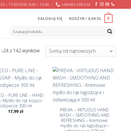
:30 – 17:00 SOB: 9:00 – 13:00
+48 692 300 610
ZALOGUJ SIĘ
KOSZYK /
0,00
ZŁ
0
Szukaj:
1–24 z 142 wyników
CO – PURE LINE – HAND
+
– Mydło do rąk kojąco-
odżywcze 300 ml
PREVIA – VIRTUOUS HAND
17,99
zł
WASH – SMOOTHING AND
REFRESHING – Kremowe
mydło do rąk łagodzące i
odświeżające 500 ml