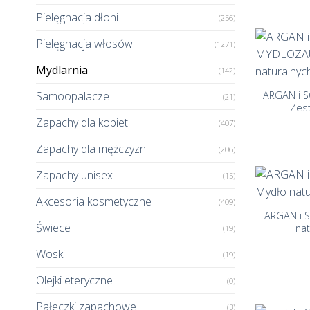
Pielęgnacja dłoni
(256)
Pielęgnacja włosów
(1271)
Mydlarnia
+
(142)
Samoopalacze
ARGAN i 
(21)
– Zes
Zapachy dla kobiet
(407)
Zapachy dla mężczyzn
(206)
Zapachy unisex
(15)
+
Akcesoria kosmetyczne
(409)
ARGAN i S
Świece
nat
(19)
Woski
(19)
Olejki eteryczne
(0)
Pałeczki zapachowe
(3)