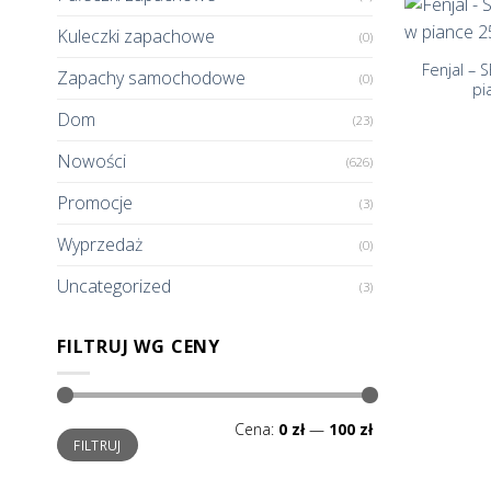
+
Kuleczki zapachowe
(0)
Fenjal – 
Zapachy samochodowe
(0)
pi
Dom
(23)
Nowości
(626)
Promocje
(3)
Wyprzedaż
(0)
Uncategorized
(3)
FILTRUJ WG CENY
Cena
Cena
Cena:
0 zł
—
100 zł
min.
maks.
FILTRUJ