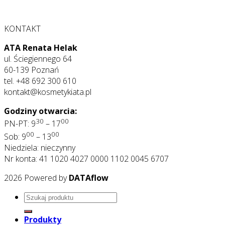
KONTAKT
ATA Renata Helak
ul. Ściegiennego 64
60-139 Poznań
tel. +48 692 300 610
kontakt@kosmetykiata.pl
Godziny otwarcia:
30
00
PN-PT: 9
– 17
00
00
Sob: 9
– 13
Niedziela: nieczynny
Nr konta: 41 1020 4027 0000 1102 0045 6707
2026 Powered by
DATAflow
Szukaj:
Produkty