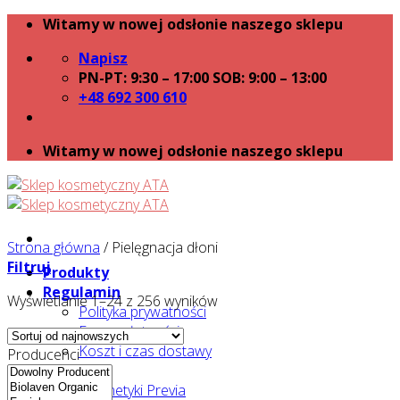
Skip
Witamy w nowej odsłonie naszego sklepu
to
Napisz
content
PN-PT: 9:30 – 17:00 SOB: 9:00 – 13:00
+48 692 300 610
Witamy w nowej odsłonie naszego sklepu
Strona główna
/
Pielęgnacja dłoni
Filtruj
Produkty
Regulamin
Wyświetlanie 1–24 z 256 wyników
Polityka prywatności
Formy płatności
Koszt i czas dostawy
Producenci
Polecane
Kosmetyki Previa