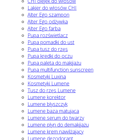
CHI olejek do włosów
Lakier do włosów CHI
Alter Ego szampon
Alter Ego odżywka
Alter Ego farba
Pupa rozświetlacz
Pupa pomadki do ust
Pupa tusz do rzęs
Pupa kredki do oczu
Pupa paleta do makijażu
Pupa multifunction sunscreen
Kosmetyki Luxina
Kosmetyki Lumene
Tusz do rzęs Lumene
Lumene korektor
Lumene błyszczyk
Lumene baza matująca
Lumene serum do twarzy
Lumene płyn do demakijażu
Lumene krem nawilżający
Lumene dezodorant