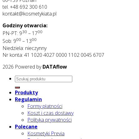
60-139 Poznań
tel. +48 692 300 610
kontakt@kosmetykiata.pl
Godziny otwarcia:
30
00
PN-PT: 9
– 17
00
00
Sob: 9
– 13
Niedziela: nieczynny
Nr konta: 41 1020 4027 0000 1102 0045 6707
2026 Powered by
DATAflow
Szukaj:
Produkty
Regulamin
Formy płatności
Koszt i czas dostawy
Polityka prywatności
Polecane
Kosmetyki Previa