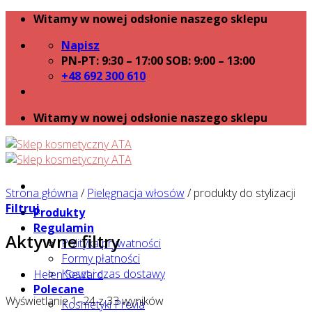
Skip
Witamy w nowej odsłonie naszego sklepu
to
Napisz
content
PN-PT: 9:30 – 17:00 SOB: 9:00 – 13:00
+48 692 300 610
Witamy w nowej odsłonie naszego sklepu
Strona główna
/
Pielęgnacja włosów
/
produkty do stylizacji
Filtruj
Produkty
Regulamin
Aktywne filtry
Polityka prywatności
Formy płatności
Koszt i czas dostawy
Helen Seward
Polecane
Wyświetlanie 1–24 z 33 wyników
Kosmetyki Previa