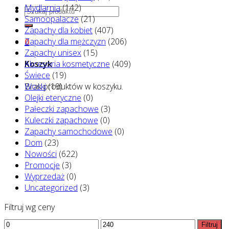
Mydlarnia
(142)
Szukaj:
Samoopalacze
(21)
Zapachy dla kobiet
(407)
Zapachy dla mężczyzn
(206)
0
Zapachy unisex
(15)
Akcesoria kosmetyczne
(409)
Koszyk
Świece
(19)
Brak produktów w koszyku.
Woski
(19)
Olejki eteryczne
(0)
Pałeczki zapachowe
(3)
Kuleczki zapachowe
(0)
Zapachy samochodowe
(0)
Dom
(23)
Nowości
(622)
Promocje
(3)
Wyprzedaż
(0)
Uncategorized
(3)
Filtruj wg ceny
Cena
Cena
Filtruj
min.
maks.