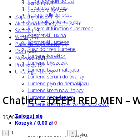
Pupa pomadki do ust
perfumy
(7)
Pupa tusz do rzęs
dezodoranty
(23)
Pupa kredki do oczu
Zapachy unisex
(15)
Pupa paleta do makijażu
Akcesoria kosmetyczne
(409)
Pupa multifunction sunscreen
Świece
(19)
Kosmetyki Luxina
Woski
(19)
Kosmetyki Lumene
Pałeczki zapachowe
(3)
Tusz do rzęs Lumene
Dom
(23)
Lumene korektor
Nowości
(621)
Lumene błyszczyk
Promocje
(3)
Lumene baza matująca
Uncategorized
(3)
Lumene serum do twarzy
Lumene płyn do demakijażu
Lumene krem nawilżający
Chatler – DEEP! RED MEN –
Lumene dezodorant
Lumene krem przeciwzmarszczkowy
Zaloguj się
35,00
zł
Koszyk /
0,00
zł
0
ilość
Brak produktów w koszyku.
Chatler