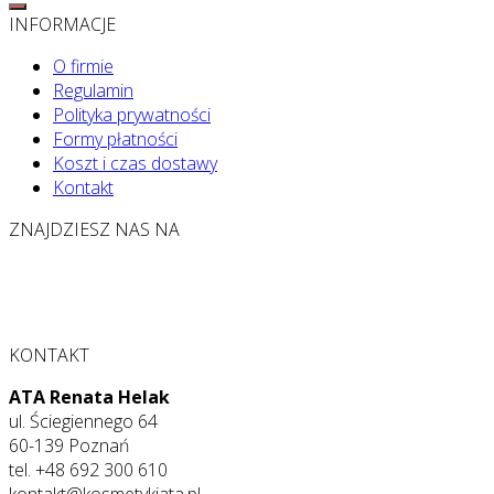
INFORMACJE
O firmie
Regulamin
Polityka prywatności
Formy płatności
Koszt i czas dostawy
Kontakt
ZNAJDZIESZ NAS NA
KONTAKT
ATA Renata Helak
ul. Ściegiennego 64
60-139 Poznań
tel. +48 692 300 610