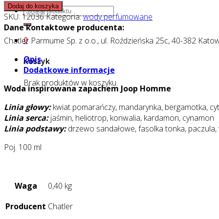
-
Dodaj do koszyka
Szukaj:
DEEP!
SKU:
12036
Kategoria:
wody perfumowane
RED
Dane kontaktowe producenta:
MEN
0
Chatler Parmume Sp. z o.o., ul. Roździeńska 25c, 40-382 Katow
-
Woda
Opis
Koszyk
perfumowana
Dodatkowe informacje
100
Brak produktów w koszyku.
Woda inspirowana zapachem Joop Homme
ml
Linia głowy:
kwiat pomarańczy, mandarynka, bergamotka, cyt
Linia serca:
jaśmin, heliotrop, konwalia, kardamon, cynamon
Linia podstawy:
drzewo sandałowe, fasolka tonka, paczula, 
Poj. 100 ml
Waga
0,40 kg
Producent
Chatler