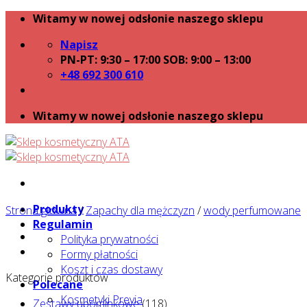
Skip
Witamy w nowej odsłonie naszego sklepu
to
Napisz
content
PN-PT: 9:30 – 17:00 SOB: 9:00 – 13:00
+48 692 300 610
Witamy w nowej odsłonie naszego sklepu
Produkty
Strona główna
/
Zapachy dla mężczyzn
/
wody perfumowane
Regulamin
Polityka prywatności
Formy płatności
Koszt i czas dostawy
Kategorie produktów
Polecane
Kosmetyki Previa
Zestawy upominkowe
(118)