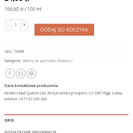
166,60 zł / 100 ml
ilość Kinetics - Solar Gel Nail Polish - KOLEKCJA BOTANICA - 
DODAJ DO KOSZYKA
SKU:
72098
Kategorie:
lakiery do paznokci
,
Nowości
Dane kontaktowe producenta:
Kinetics Nail System Ltd, 3K Kurzemes prospect, LV-1067 Riga, Łotwa,
telefon: +371 67 295 260
OPIS
DODATKOWE INFORMACJE