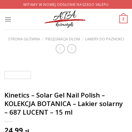
Skip
WITAMY W NOWEJ ODSŁONIE NASZEGO SKLEPU
to
content
2
STRONA GŁÓWNA
/
PIELĘGNACJA DŁONI
/
LAKIERY DO PAZNOKCI
Kinetics – Solar Gel Nail Polish –
KOLEKCJA BOTANICA – Lakier solarny
– 687 LUCENT – 15 ml
24,99
zł