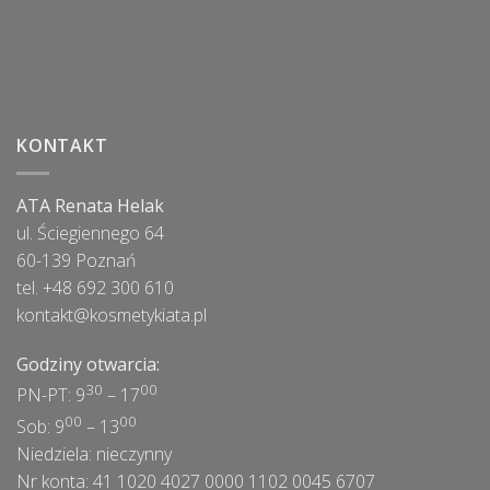
KONTAKT
ATA Renata Helak
ul. Ściegiennego 64
60-139 Poznań
tel. +48 692 300 610
kontakt@kosmetykiata.pl
Godziny otwarcia:
30
00
PN-PT: 9
– 17
00
00
Sob: 9
– 13
Niedziela: nieczynny
Nr konta: 41 1020 4027 0000 1102 0045 6707