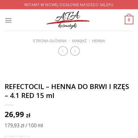
Skip
WITAMY W NOWEJ ODSŁONIE NASZEGO SKLEPU
to
content
0
STRONA GŁÓWNA
/
MAKIJAŻ
/
HENNA
REFECTOCIL – HENNA DO BRWI I RZĘS
– 4.1 RED 15 ml
26,99
zł
179,93 zł / 100 ml