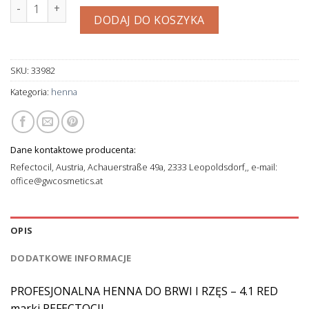
ilość REFECTOCIL - HENNA DO BRWI I RZĘS - 4.1 RED 15 ml
DODAJ DO KOSZYKA
SKU:
33982
Kategoria:
henna
Dane kontaktowe producenta:
Refectocil, Austria, Achauerstraße 49a, 2333 Leopoldsdorf,, e-mail:
office@gwcosmetics.at
OPIS
DODATKOWE INFORMACJE
PROFESJONALNA HENNA DO BRWI I RZĘS – 4.1 RED
marki REFECTOCIL