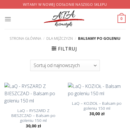
Skip
WITAMY W NOWEJ ODSŁONIE NASZEGO SKLEPU
to
content
0
STRONA GŁÓWNA
/
DLA MĘŻCZYZN
/
BALSAMY PO GOLENIU
FILTRUJ
LaQ – KOZIOŁ – Balsam po
goleniu 150 ml
LaQ – RYSZARD Z
30,00
zł
BIESZCZAD – Balsam po
goleniu 150 ml
30,00
zł