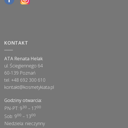
KONTAKT
ATA Renata Helak
ul. Ściegiennego 64
60-139 Poznań
tel. +48 692 300 610
kontakt@kosmetykiata.pl
Godziny otwarcia:
30
00
PN-PT: 9
– 17
00
00
Sob: 9
– 13
Niedziela: nieczynny