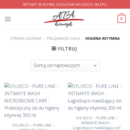
Skip
WITAMY W NOWEJ ODSŁONIE NASZEGO SKLEPU
to
content
0
STRONA GŁÓWNA
/
PIELĘGNACJA CIAŁA
/
HIGIENA INTYMNA
FILTRUJ
SYLVECO – PURE LINE –
INTIMATE WASH –
SYLVECO – PURE LINE –
Łagodząco-nawilżający żel
INTIMATE WASH